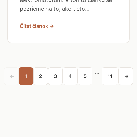
pozrieme na to, ako tieto...
Čítať článok →
...
←
1
2
3
4
5
11
→