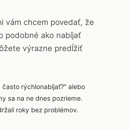
mi vám chcem povedať, že
to podobné ako nabíjať
môžete výrazne predĺžiť
často rýchlonabíjať?" alebo
 my sa na ne dnes pozrieme.
držali roky bez problémov.