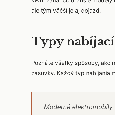
kWh, zatiaľ čo drahšie modely 
ale tým väčší je aj dojazd.
Typy nabíjac
Poznáte všetky spôsoby, ako môž
zásuvky. Každý typ nabíjania m
Moderné elektromobily v