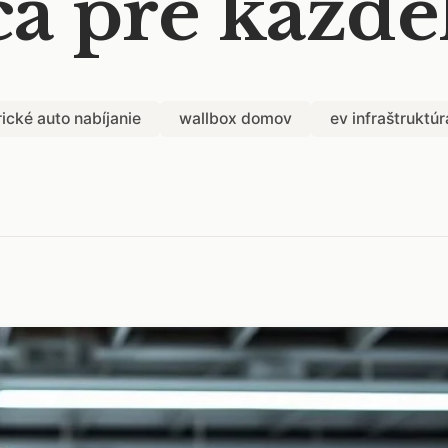
ca pre každé
rické auto nabíjanie
wallbox domov
ev infraštruktúr