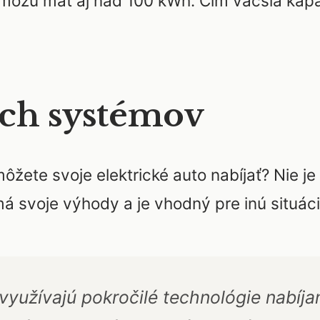
môžu mať aj nad 100 kWh. Čím väčšia kapaci
ích systémov
ete svoje elektrické auto nabíjať? Nie je 
á svoje výhody a je vhodný pre inú situáci
yužívajú pokročilé technológie nabíja