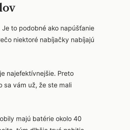
lov
u. Je to podobné ako napúšťanie
rečo niektoré nabíjačky nabíjajú
e najefektívnejšie. Preto
o sa vám už, že ste mali
obily majú batérie okolo 40