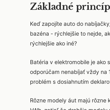
Základné princíp
Keď zapojíte auto do nabíjačky
bazéna - rýchlejšie to nejde, a
rýchlejšie ako iné?
Batéria v elektromobile je ako 
odporúčam nenabíjať vždy na 10
problém s dosiahnutím deklar
Rôzne modely áut majú rôzne ka