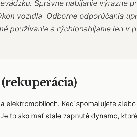
evádzku. Správne nabíjanie výrazne pr
 výkon vozidla. Odborné odporúčania u
né používanie a rýchlonabíjanie len v 
 (rekuperácia)
 na elektromobiloch. Keď spomaľujete alebo
. Je to ako mať stále zapnuté dynamo, ktor