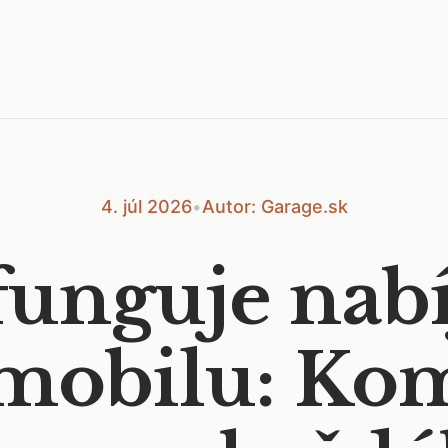
4. júl 2026
•
Autor: Garage.sk
funguje nabí
omobilu: Ko