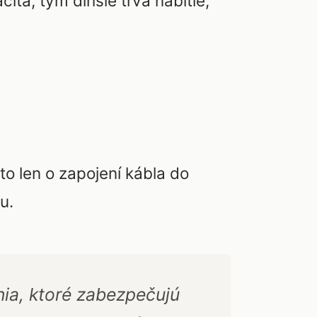
ta, tým dlhšie trvá nabitie,
to len o zapojení kábla do
u.
nia, ktoré zabezpečujú