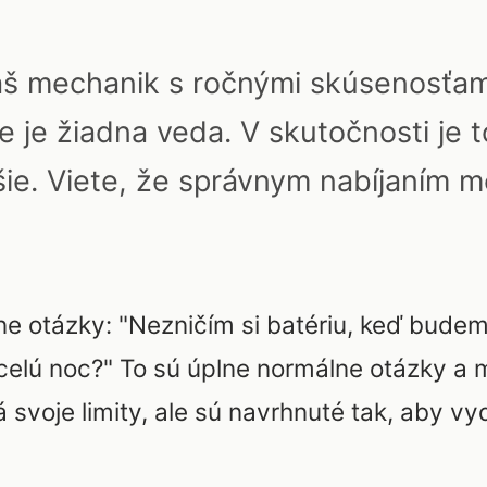
váš mechanik s ročnými skúsenosťa
ie je žiadna veda. V skutočnosti je 
šie. Viete, že správnym nabíjaním 
e otázky: "Nezničím si batériu, keď budem 
 celú noc?" To sú úplne normálne otázky a
 svoje limity, ale sú navrhnuté tak, aby vy