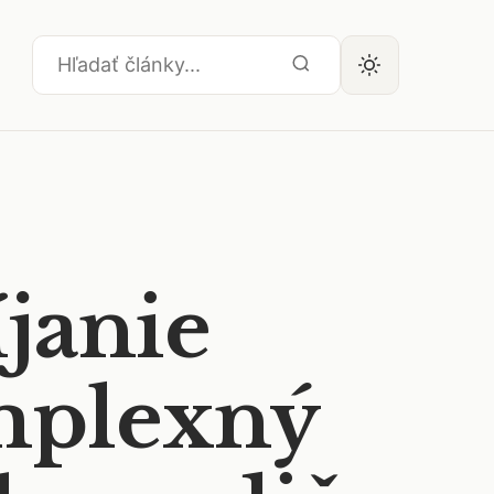
janie
mplexný