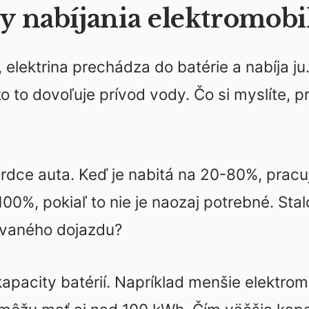
y nabíjania elektromobi
, elektrina prechádza do batérie a nabíja j
ko to dovoľuje prívod vody. Čo si myslíte, p
srdce auta. Keď je nabitá na 20-80%, pracuj
0%, pokiaľ to nie je naozaj potrebné. Stal
ovaného dojazdu?
pacity batérií. Napríklad menšie elektrom