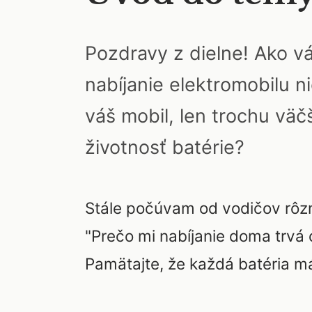
Pozdravy z dielne! Ako 
nabíjanie elektromobilu n
váš mobil, len trochu väč
životnosť batérie?
Stále počúvam od vodičov rôzn
"Prečo mi nabíjanie doma trvá
Pamätajte, že každá batéria má