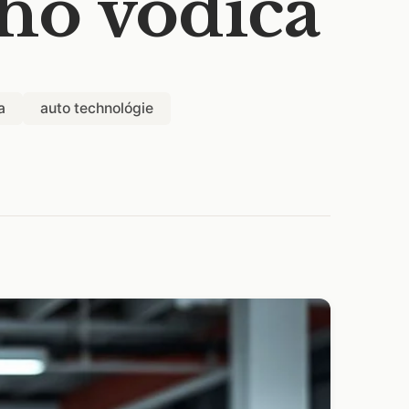
ho vodiča
a
auto technológie