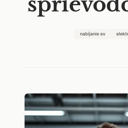
sprievod
nabíjanie ev
elekt