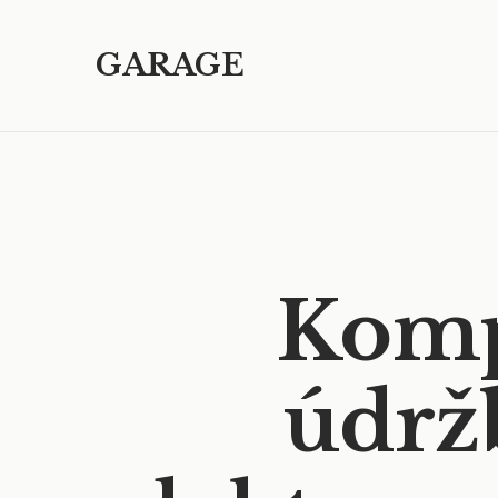
GARAGE
Komp
údrž