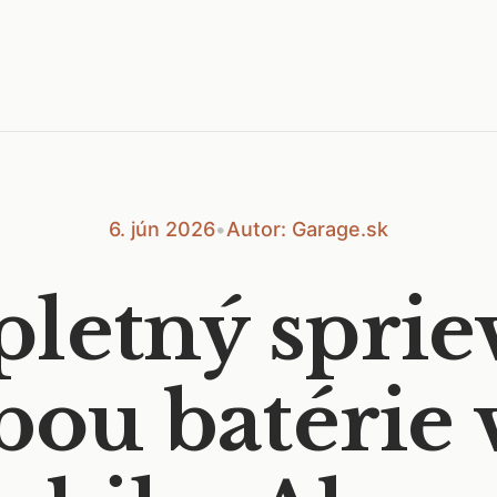
6. jún 2026
•
Autor: Garage.sk
letný sprie
bou batérie 