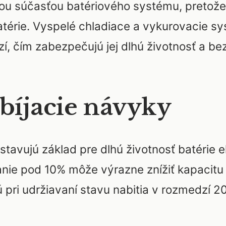
ou súčasťou batériového systému, pretože
atérie. Vyspelé chladiace a vykurovacie sy
, čím zabezpečujú jej dlhú životnosť a b
bíjacie návyky
tavujú základ pre dlhú životnosť batérie e
anie pod 10% môže výrazne znížiť kapacitu 
ú pri udržiavaní stavu nabitia v rozmedzí