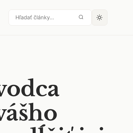
vodca
vášho