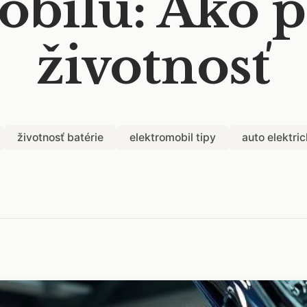
bilu: Ako pr
životnosť
životnosť batérie
elektromobil tipy
auto elektri