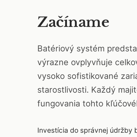
Začíname
Batériový systém predsta
výrazne ovplyvňuje celkov
vysoko sofistikované zari
starostlivosti. Každý maj
fungovania tohto kľúčov
Investícia do správnej údržby b