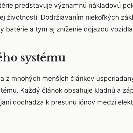
térie predstavuje významnú nákladovú pol
ej životnosti. Dodržiavaním niekoľkých zák
y batérie a tým aj zníženie dojazdu vozidla
ého systému
va z mnohých menších článkov usporiadan
tému. Každý článok obsahuje kladnú a záp
ybíjaní dochádza k presunu iónov medzi elek