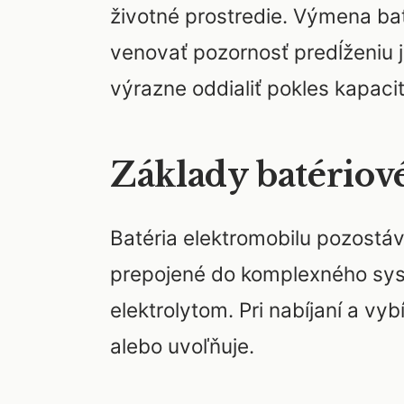
životné prostredie. Výmena ba
venovať pozornosť predĺženiu j
výrazne oddialiť pokles kapacit
Základy batériov
Batéria elektromobilu pozostá
prepojené do komplexného sys
elektrolytom. Pri nabíjaní a v
alebo uvoľňuje.