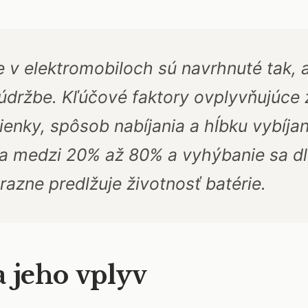
 v elektromobiloch sú navrhnuté tak, a
 údržbe. Kľúčové faktory ovplyvňujúce 
enky, spôsob nabíjania a hĺbku vybíjan
tia medzi 20% až 80% a vyhýbanie sa 
azne predlžuje životnosť batérie.
a jeho vplyv