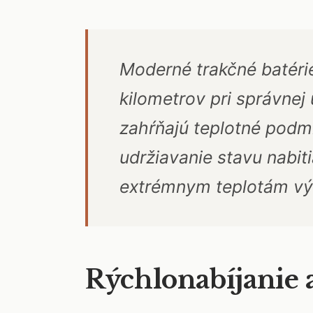
Moderné trakčné batérie
kilometrov pri správnej
zahŕňajú teplotné podmi
udržiavanie stavu nabi
extrémnym teplotám výr
Rýchlonabíjanie 