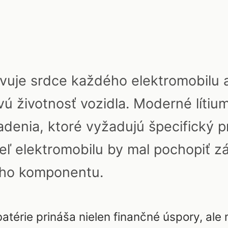
vuje srdce každého elektromobilu 
ú životnosť vozidla. Moderné lítiu
adenia, ktoré vyžadujú špecifický pr
iteľ elektromobilu by mal pochopiť z
ého komponentu.
atérie prináša nielen finančné úspory, ale 