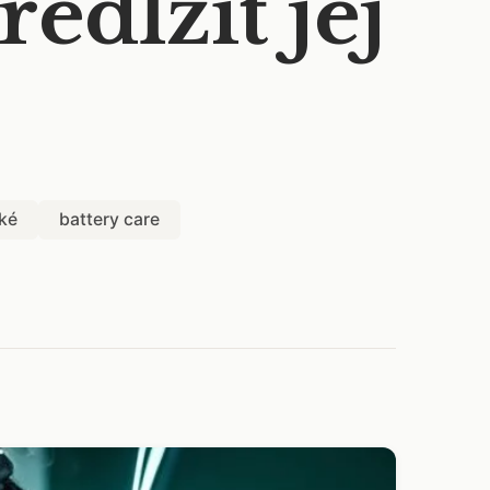
edĺžiť jej
cké
battery care