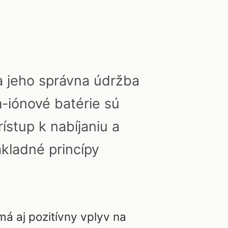
a jeho správna údržba
m-iónové batérie sú
ístup k nabíjaniu a
ákladné princípy
má aj pozitívny vplyv na