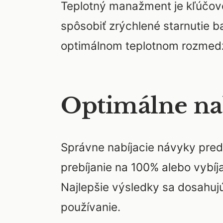
Teplotný manažment je kľúčov
spôsobiť zrýchlené starnutie b
optimálnom teplotnom rozmedzí
Optimálne na
Správne nabíjacie návyky preds
prebíjanie na 100% alebo vybíj
Najlepšie výsledky sa dosahuj
používanie.