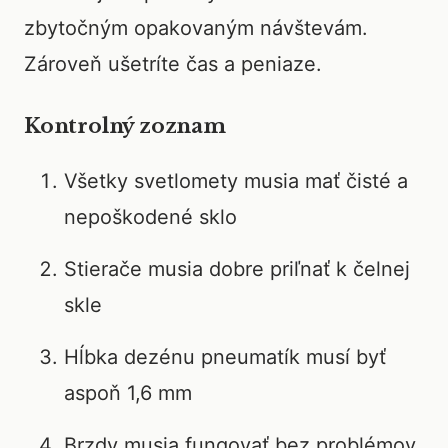
zbytočným opakovaným návštevám.
Zároveň ušetríte čas a peniaze.
Kontrolný zoznam
Všetky svetlomety musia mať čisté a
nepoškodené sklo
Stierače musia dobre priľnať k čelnej
skle
Hĺbka dezénu pneumatík musí byť
aspoň 1,6 mm
Brzdy musia fungovať bez problémov