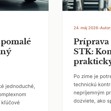
24. máj 2026
•
Autor
s pomalé
Príprava
xný
STK: Kom
praktick
Po zime je potr
technickú kontro
aké jednoduché,
nepríjemným pr
 komplexnom
dozviete, ako s
ú kľúčové