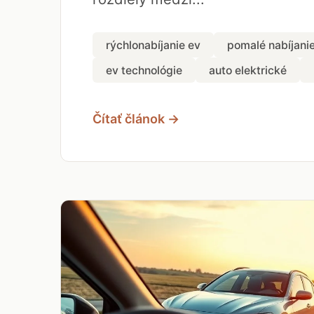
rýchlonabíjanie ev
pomalé nabíjani
ev technológie
auto elektrické
Čítať článok →