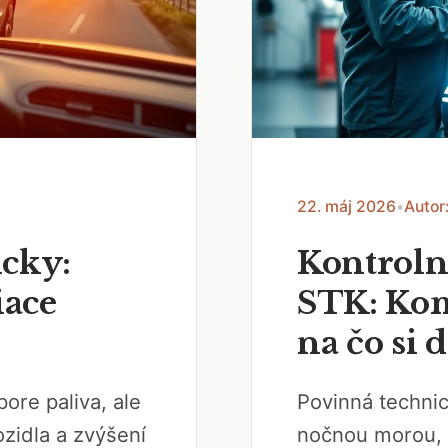
22. máj 2026
•
Autor
icky:
Kontroln
iace
STK: Kom
na čo si 
ore paliva, ale
Povinná technic
ozidla a zvýšení
nočnou morou, a