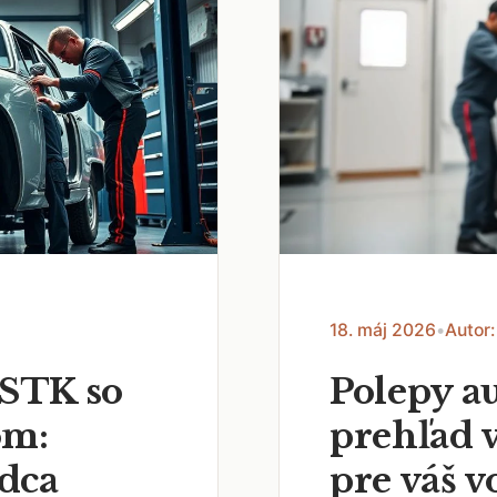
18. máj 2026
•
Autor:
 STK so
Polepy a
om:
prehľad 
dca
pre váš v