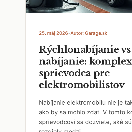
25. máj 2026
•
Autor: Garage.sk
Rýchlonabíjanie v
nabíjanie: komple
sprievodca pre
elektromobilistov
Nabíjanie elektromobilu nie je t
ako by sa mohlo zdať. V tomto
sprievodcovi sa dozviete, aké s
rozdiely medzi...