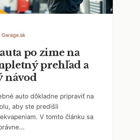
: Garage.sk
 auta po zime na
pletný prehľad a
ý návod
ebné auto dôkladne pripraviť na
lu, aby ste predišli
ekvapeniam. V tomto článku sa
právne...