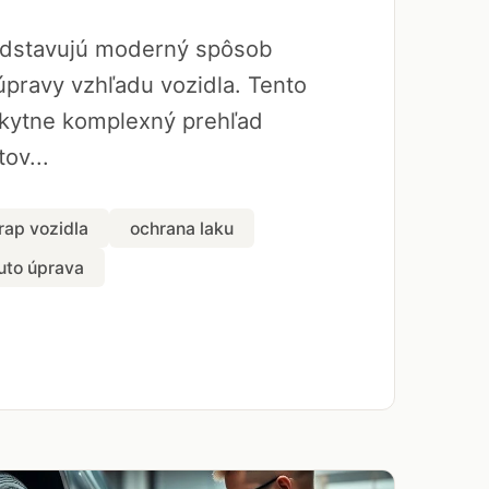
edstavujú moderný spôsob
úpravy vzhľadu vozidla. Tento
kytne komplexný prehľad
ov...
rap vozidla
ochrana laku
uto úprava