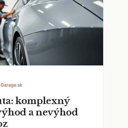
 Garage.sk
uta: komplexný
výhod a nevýhod
oz