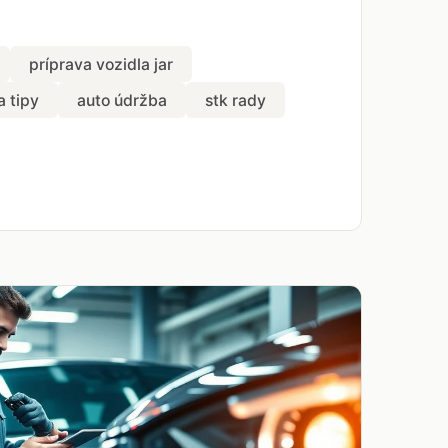
príprava vozidla jar
a tipy
auto údržba
stk rady