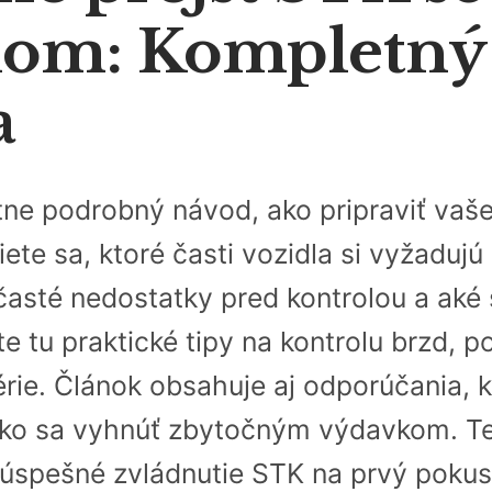
lom: Kompletný
a
ne podrobný návod, ako pripraviť vaše 
iete sa, ktoré časti vozidla si vyžaduj
ť časté nedostatky pred kontrolou a ak
ete tu praktické tipy na kontrolu brzd,
rie. Článok obsahuje aj odporúčania, ke
 ako sa vyhnúť zbytočným výdavkom. T
úspešné zvládnutie STK na prvý pokus