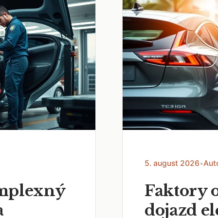
5. august 2026
•
Aut
omplexný
Faktory 
a
dojazd e