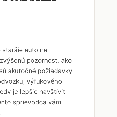
staršie auto na
ú zvýšenú pozornosť, ako
é sú skutočné požiadavky
 podvozku, výfukového
dy je lepšie navštíviť
ento sprievodca vám
.