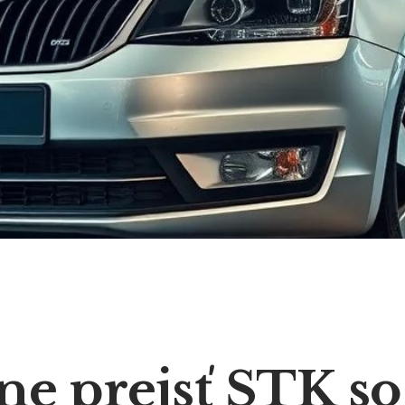
e prejsť STK so