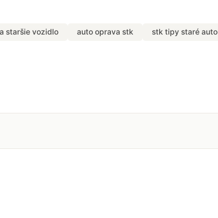
a staršie vozidlo
auto oprava stk
stk tipy staré auto