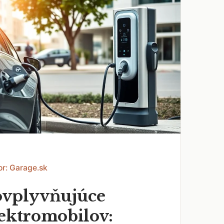
or: Garage.sk
ovplyvňujúce
lektromobilov: