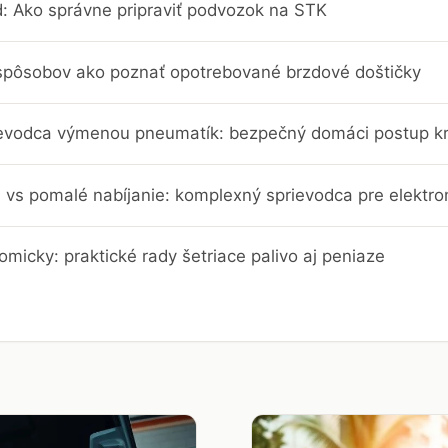
d: Ako správne pripraviť podvozok na STK
 spôsobov ako poznať opotrebované brzdové doštičky
evodca výmenou pneumatík: bezpečný domáci postup k
 vs pomalé nabíjanie: komplexný sprievodca pre elektro
omicky: praktické rady šetriace palivo aj peniaze