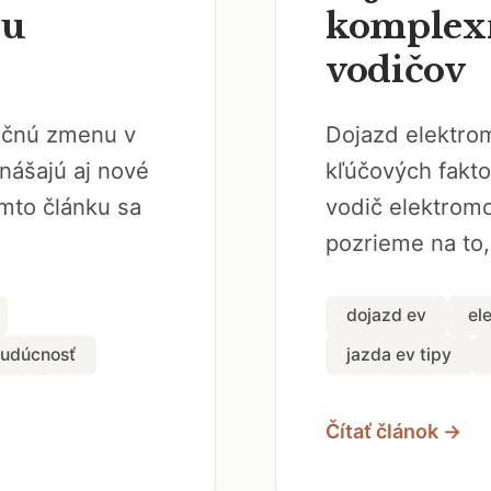
du
komplexn
vodičov
lučnú zmenu v
Dojazd elektrom
nášajú aj nové
kľúčových fakto
mto článku sa
vodič elektromo
pozrieme na to,
dojazd ev
el
budúcnosť
jazda ev tipy
Čítať článok →