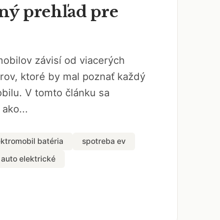
ý prehľad pre
obilov závisí od viacerých
rov, ktoré by mal poznať každý
bilu. V tomto článku sa
 ako...
ektromobil batéria
spotreba ev
auto elektrické