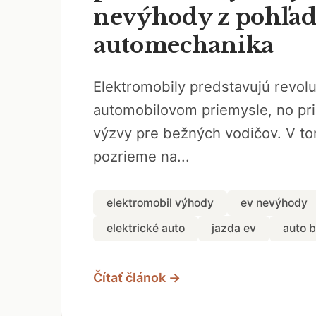
nevýhody z pohľa
automechanika
Elektromobily predstavujú revo
automobilovom priemysle, no pri
výzvy pre bežných vodičov. V to
pozrieme na...
elektromobil výhody
ev nevýhody
elektrické auto
jazda ev
auto 
Čítať článok →