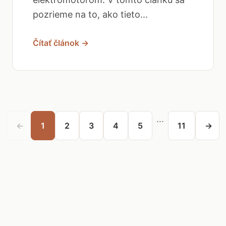
pozrieme na to, ako tieto...
Čítať článok →
...
←
1
2
3
4
5
11
→