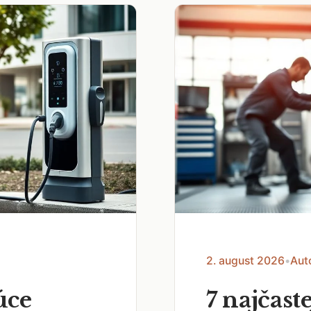
2. august 2026
•
Aut
úce
7 najčast