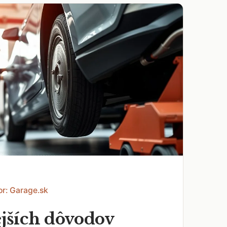
or: Garage.sk
ejších dôvodov