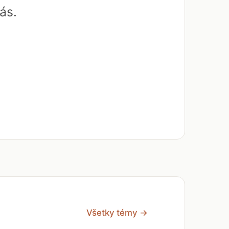
ás.
Všetky témy →