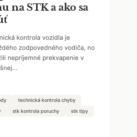
u na STK a ako sa
úť
nická kontrola vozidla je
ždého zodpovedného vodiča, no
ili nepríjemné prekvapenie v
nej...
ody
technická kontrola chyby
y
stk kontrola poruchy
stk tipy