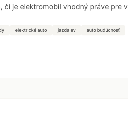
 či je elektromobil vhodný práve pre v
dy
elektrické auto
jazda ev
auto budúcnosť