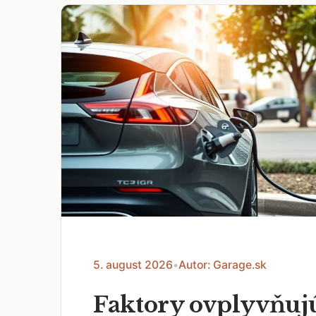
5. august 2026
•
Autor: Garage.sk
Faktory ovplyvňuj