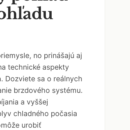
ohľadu
iemysle, no prinášajú aj
na technické aspekty
 Dozviete sa o reálnych
anie brzdového systému.
jania a vyššej
vplyv chladného počasia
omôže urobiť