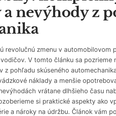
 a nevýhody z p
anika
jú revolučnú zmenu v automobilovom pr
vodičov. V tomto článku sa pozrieme 
v z pohľadu skúseného automechanika.
evádzkové náklady a menšie opotrebov
nevýhodách vrátane dlhšieho času nabí
Rozoberieme si praktické aspekty ako 
érie a nároky na údržbu. Článok vám p