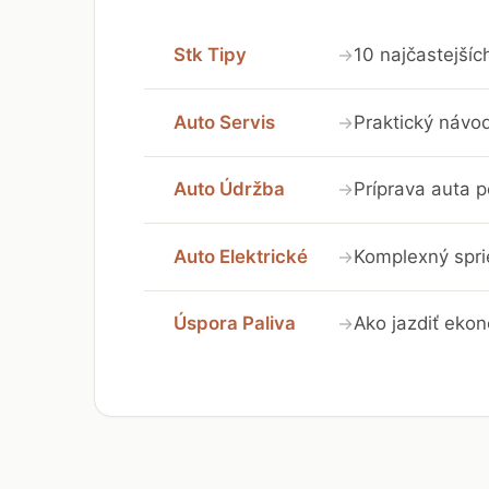
Stk Tipy
10 najčastejší
→
Auto Servis
Praktický návo
→
Auto Údržba
Príprava auta 
→
Auto Elektrické
Komplexný sprie
→
Úspora Paliva
Ako jazdiť eko
→