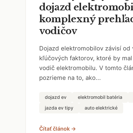
dojazd elektromobi
komplexný prehľa
vodičov
Dojazd elektromobilov závisí od
kľúčových faktorov, ktoré by ma
vodič elektromobilu. V tomto člá
pozrieme na to, ako...
dojazd ev
elektromobil batéria
jazda ev tipy
auto elektrické
Čítať článok →