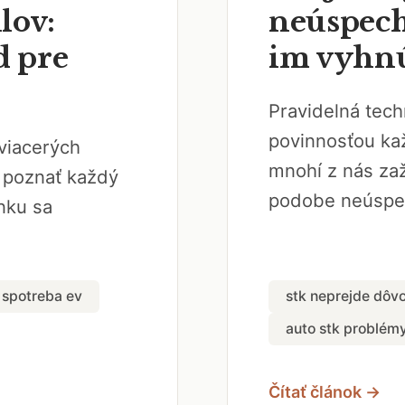
lov:
neúspech
d pre
im vyhn
Pravidelná tech
povinnosťou ka
 viacerých
mnohí z nás zaž
l poznať každý
podobe neúspeš
nku sa
spotreba ev
stk neprejde dôv
auto stk problém
Čítať článok →