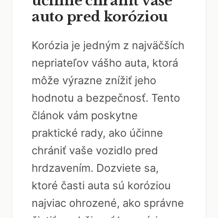
účinne chrániť vaše
auto pred koróziou
Korózia je jedným z najväčších
nepriateľov vášho auta, ktorá
môže výrazne znížiť jeho
hodnotu a bezpečnosť. Tento
článok vám poskytne
praktické rady, ako účinne
chrániť vaše vozidlo pred
hrdzavením. Dozviete sa,
ktoré časti auta sú koróziou
najviac ohrozené, ako správne