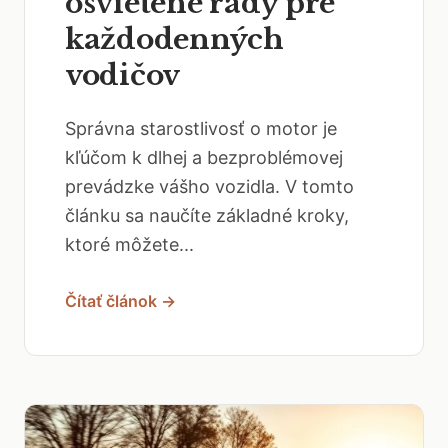
osvietené rady pre
každodenných
vodičov
Správna starostlivosť o motor je
kľúčom k dlhej a bezproblémovej
prevádzke vášho vozidla. V tomto
článku sa naučíte základné kroky,
ktoré môžete...
Čítať článok →