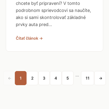
chcete byť pripravení? V tomto
podrobnom sprievodcovi sa naučíte,
ako si sami skontrolovať základné
prvky auta pred...
Čítať článok →
...
←
1
2
3
4
5
11
→