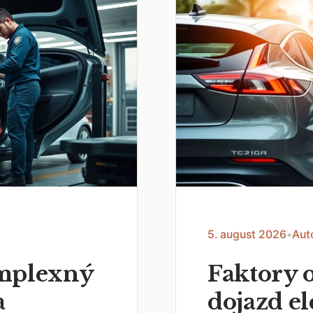
5. august 2026
•
Aut
omplexný
Faktory 
a
dojazd e