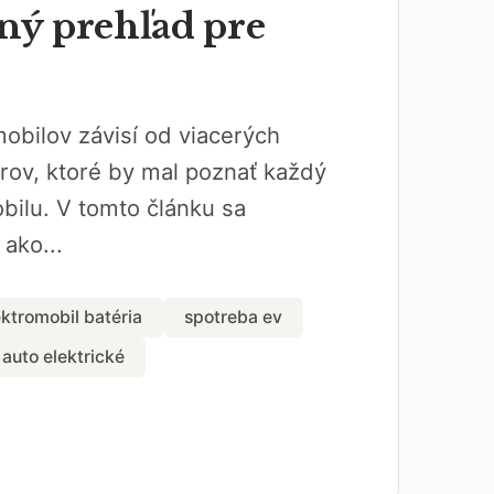
ý prehľad pre
obilov závisí od viacerých
rov, ktoré by mal poznať každý
bilu. V tomto článku sa
 ako...
ektromobil batéria
spotreba ev
auto elektrické