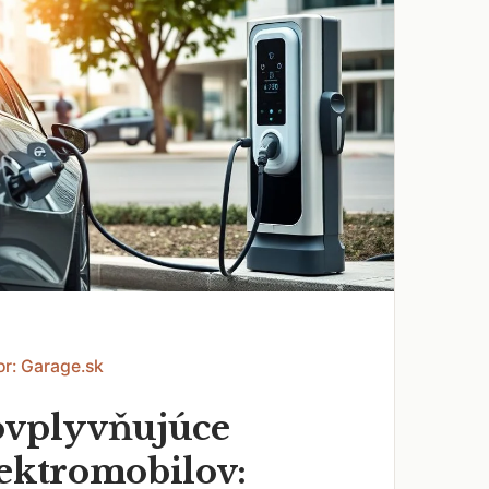
or: Garage.sk
ovplyvňujúce
lektromobilov: