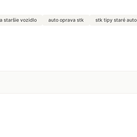
a staršie vozidlo
auto oprava stk
stk tipy staré auto