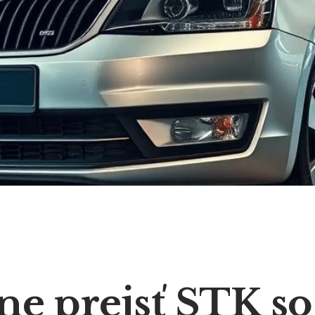
e prejsť STK so