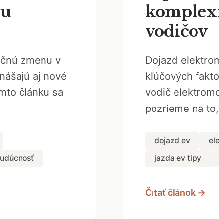
du
komplexn
vodičov
lučnú zmenu v
Dojazd elektrom
nášajú aj nové
kľúčových fakto
mto článku sa
vodič elektromo
pozrieme na to,
dojazd ev
el
budúcnosť
jazda ev tipy
Čítať článok →