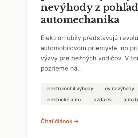
nevýhody z pohľa
automechanika
Elektromobily predstavujú revo
automobilovom priemysle, no pri
výzvy pre bežných vodičov. V to
pozrieme na...
elektromobil výhody
ev nevýhody
elektrické auto
jazda ev
auto 
Čítať článok →