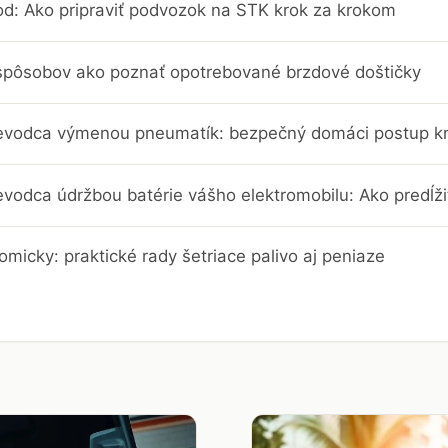
d: Ako pripraviť podvozok na STK krok za krokom
 spôsobov ako poznať opotrebované brzdové doštičky
evodca výmenou pneumatík: bezpečný domáci postup k
vodca údržbou batérie vášho elektromobilu: Ako predĺžiť
omicky: praktické rady šetriace palivo aj peniaze