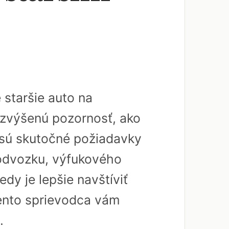
staršie auto na
ú zvýšenú pozornosť, ako
é sú skutočné požiadavky
 podvozku, výfukového
dy je lepšie navštíviť
ento sprievodca vám
.