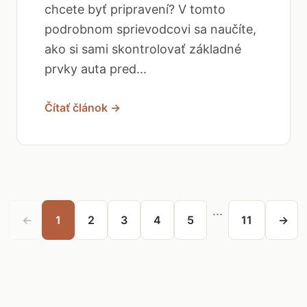
chcete byť pripravení? V tomto
podrobnom sprievodcovi sa naučíte,
ako si sami skontrolovať základné
prvky auta pred...
Čítať článok →
...
←
1
2
3
4
5
11
→