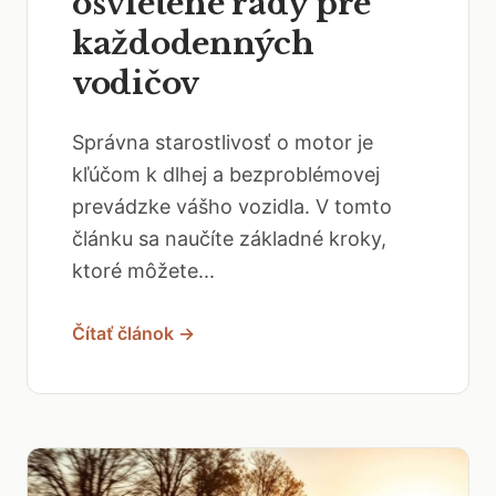
osvietené rady pre
každodenných
vodičov
Správna starostlivosť o motor je
kľúčom k dlhej a bezproblémovej
prevádzke vášho vozidla. V tomto
článku sa naučíte základné kroky,
ktoré môžete...
Čítať článok →