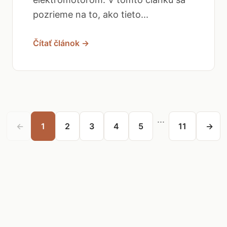
pozrieme na to, ako tieto...
Čítať článok →
...
←
1
2
3
4
5
11
→