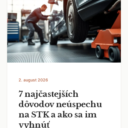
2. august 2026
7 najčastejších
dôvodov neúspechu
na STK a ako sa im
vyhnúť