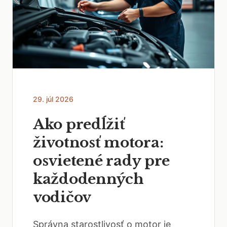
29. júl 2026
Ako predĺžiť
životnosť motora:
osvietené rady pre
každodenných
vodičov
Správna starostlivosť o motor je