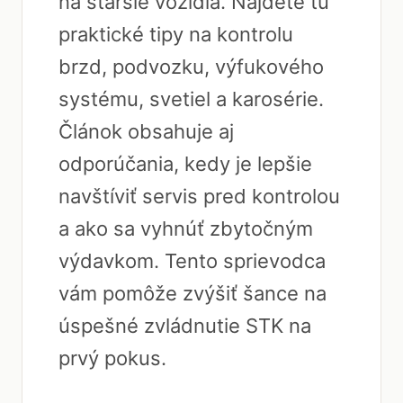
na staršie vozidlá. Nájdete tu
praktické tipy na kontrolu
brzd, podvozku, výfukového
systému, svetiel a karosérie.
Článok obsahuje aj
odporúčania, kedy je lepšie
navštíviť servis pred kontrolou
a ako sa vyhnúť zbytočným
výdavkom. Tento sprievodca
vám pomôže zvýšiť šance na
úspešné zvládnutie STK na
prvý pokus.