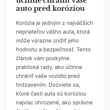
účinne chrániť vaše
auto pred koróziou
Korózia je jedným z najväčších
nepriateľov vášho auta, ktorá
môže výrazne znížiť jeho
hodnotu a bezpečnosť. Tento
článok vám poskytne
praktické rady, ako účinne
chrániť vaše vozidlo pred
hrdzavením. Dozviete sa,
ktoré časti auta sú koróziou
najviac ohrozené, ako správne