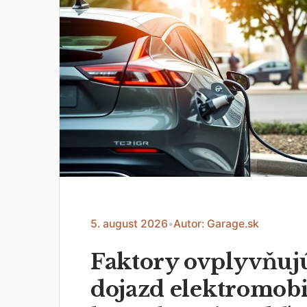
5. august 2026
•
Autor: Garage.sk
Faktory ovplyvňuj
dojazd elektromobi