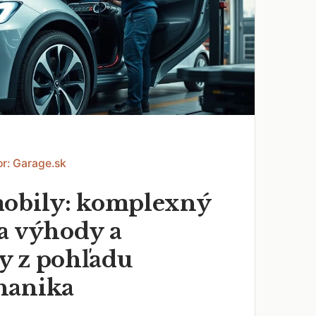
or: Garage.sk
obily: komplexný
a výhody a
 z pohľadu
hanika