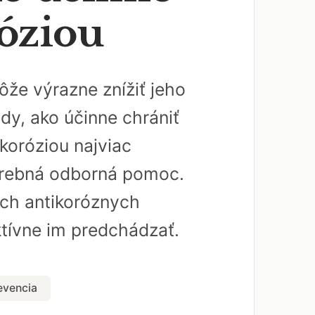
róziou
ôže výrazne znížiť jeho
dy, ako účinne chrániť
koróziou najviac
potrebná odborná pomoc.
ých antikoróznych
ktívne im predchádzať.
evencia