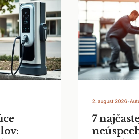
2. august 2026
•
Aut
úce
7 najčast
lov:
neúspech