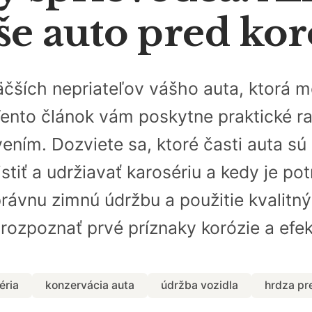
še auto pred ko
äčších nepriateľov vášho auta, ktorá m
ento článok vám poskytne praktické ra
ením. Dozviete sa, ktoré časti auta sú 
stiť a udržiavať karosériu a kedy je 
právnu zimnú údržbu a použitie kvalitn
 rozpoznať prvé príznaky korózie a efe
éria
konzervácia auta
údržba vozidla
hrdza pr