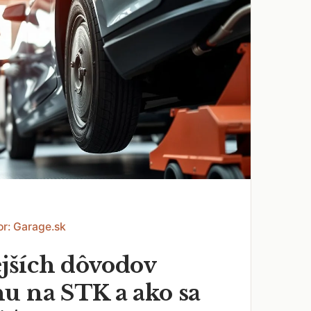
or: Garage.sk
ejších dôvodov
u na STK a ako sa