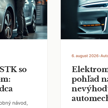
6. august 2026
•
Aut
 STK so
Elektrom
om:
pohľad n
dca
nevýhody
automec
robný návod,