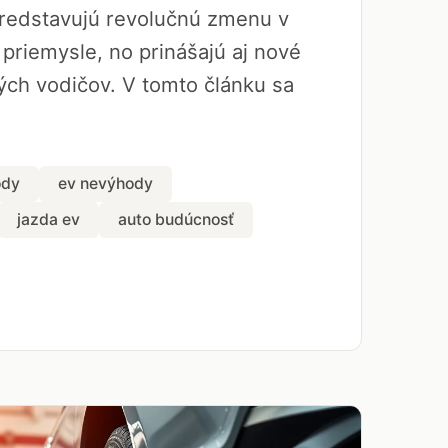
predstavujú revolučnú zmenu v
riemysle, no prinášajú aj nové
ých vodičov. V tomto článku sa
ody
ev nevýhody
jazda ev
auto budúcnosť