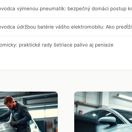
evodca výmenou pneumatík: bezpečný domáci postup k
vodca údržbou batérie vášho elektromobilu: Ako predĺžiť
omicky: praktické rady šetriace palivo aj peniaze