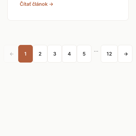
Čítať článok →
...
←
1
2
3
4
5
12
→