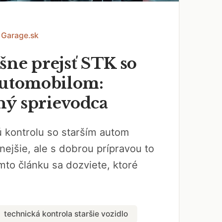
 Garage.sk
šne prejsť STK so
automobilom:
ý sprievodca
ú kontrolu so starším autom
ejšie, ale s dobrou prípravou to
mto článku sa dozviete, ktoré
technická kontrola staršie vozidlo