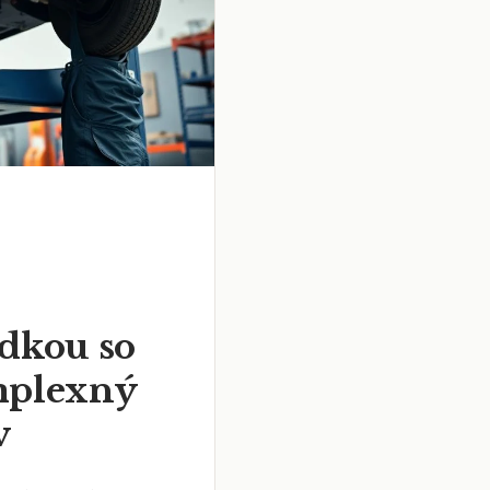
adkou so
mplexný
v