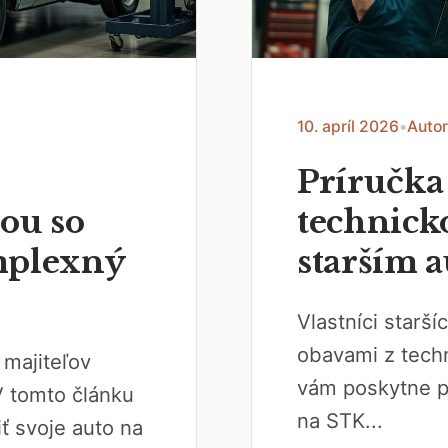
10. apríl 2026
•
Autor
Príručka 
ou so
technick
mplexný
starším 
Vlastníci starš
obavami z techn
 majiteľov
vám poskytne p
V tomto článku
na STK...
ť svoje auto na