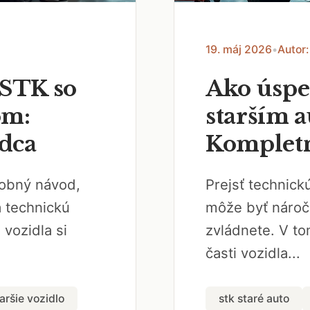
19. máj 2026
•
Autor:
 STK so
Ako úspe
om:
starším 
dca
Kompletn
robný návod,
Prejsť technick
a technickú
môže byť náročn
 vozidla si
zvládnete. V to
časti vozidla...
aršie vozidlo
stk staré auto