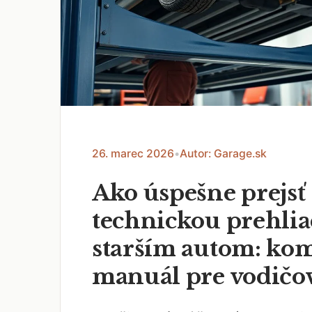
26. marec 2026
•
Autor: Garage.sk
Ako úspešne prejsť
technickou prehli
starším autom: ko
manuál pre vodičo