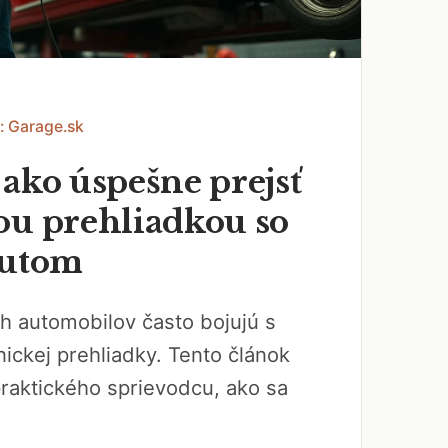
: Garage.sk
ako úspešne prejsť
ou prehliadkou so
autom
ích automobilov často bojujú s
ickej prehliadky. Tento článok
raktického sprievodcu, ako sa