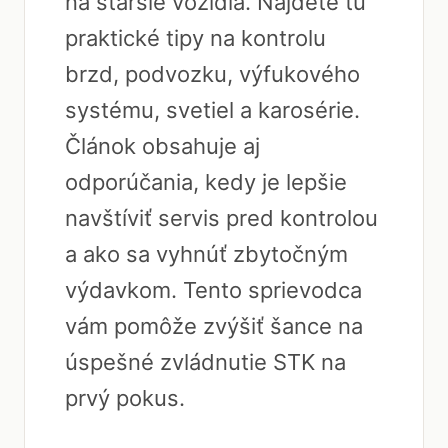
na staršie vozidlá. Nájdete tu
praktické tipy na kontrolu
brzd, podvozku, výfukového
systému, svetiel a karosérie.
Článok obsahuje aj
odporúčania, kedy je lepšie
navštíviť servis pred kontrolou
a ako sa vyhnúť zbytočným
výdavkom. Tento sprievodca
vám pomôže zvýšiť šance na
úspešné zvládnutie STK na
prvý pokus.