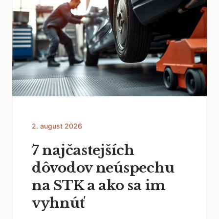
2. august 2026
7 najčastejších
dôvodov neúspechu
na STK a ako sa im
vyhnúť