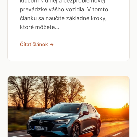
kľúčom k dlhej a bezproblémovej
prevádzke vášho vozidla. V tomto
článku sa naučíte základné kroky,
ktoré môžete...
Čítať článok →