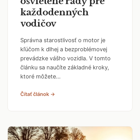
osvietené rady pre
každodenných
vodičov
Správna starostlivosť o motor je
kľúčom k dlhej a bezproblémovej
prevádzke vášho vozidla. V tomto
článku sa naučíte základné kroky,
ktoré môžete...
Čítať článok →