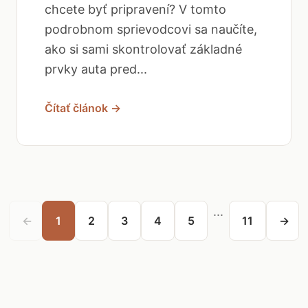
chcete byť pripravení? V tomto
podrobnom sprievodcovi sa naučíte,
ako si sami skontrolovať základné
prvky auta pred...
Čítať článok →
...
←
1
2
3
4
5
11
→